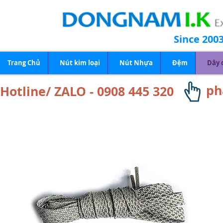
Since 200
Trang Chủ
Nút kim loại
Nút Nhựa
Đệm
Dây 
ph
Hotline/ ZALO - 0908 445 320