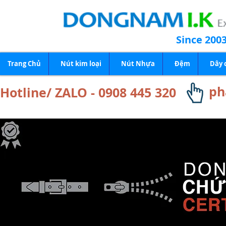
Since 200
Trang Chủ
Nút kim loại
Nút Nhựa
Đệm
Dây 
ph
Hotline/ ZALO - 0908 445 320