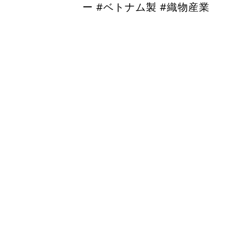
ー #ベトナム製 #織物産業
Trang Chủ
Nút kim loại
Nút Nhựa
Đệm
Dây các loại
Địa chỉ
Đi
G 29 Khu Dân Cư Tân Quy Đông
090
- Phường Tân Hưng - TP HCM
Số 04 tháp G Sunrise Riverside
- Đường Nguyễn Hữu Thọ - Nhà
Bè - TPHCM
Cl