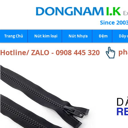
Since 200
Trang Chủ
Nút kim loại
Nút Nhựa
Đệm
Dây 
ph
Hotline/ ZALO - 0908 445 320