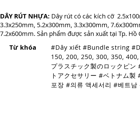
DÂY RÚT NHỰA:
Dây rút có các kích cỡ 2.5x
3.3x250mm, 5.2x300mm, 3.3x300mm, 7.6x300m
7.2x600mm. Sản phẩm được sản xuất tại Tp. Hồ 
Từ khóa
#Dây xiết #Bundle string #
150, 200, 250, 300, 350, 40
プラスチック製のロックピン #
トアクセサリー #ベトナム製 #
포장 #의류 액세서리 #베트남 
Trang Chủ
Nút kim loại
Nút Nhựa
Đệm
Dây các loại
Địa chỉ
Đi
G 29 Khu Dân Cư Tân Quy Đông