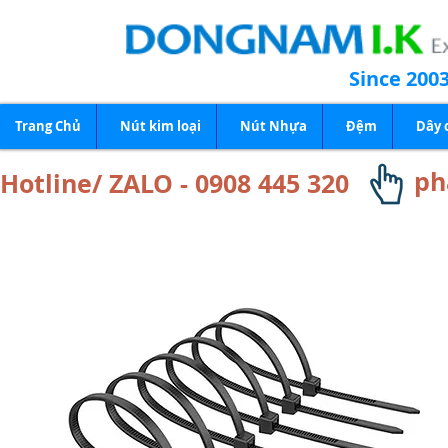
Since 200
Trang Chủ
Nút kim loại
Nút Nhựa
Đệm
Dây 
ph
Hotline/ ZALO - 0908 445 320