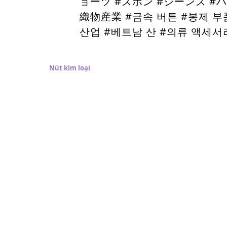
ョーツ #ズボン #ジーンズ #
織物産業 #금속 버튼 #봉제 부
산업 #베트남 산 #의류 액세서리 #
Trang Chủ
Nút kim loại
Nút Nhựa
Đệm
Dây các loại
Địa chỉ
Đi
G 29 Khu Dân Cư Tân Quy Đông
090
- Phường Tân Hưng - TP HCM
Số 04 tháp G Sunrise Riverside
- Đường Nguyễn Hữu Thọ - Nhà
Bè - TPHCM