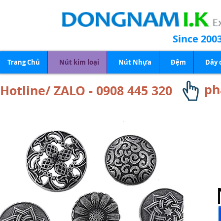
Since 200
Trang Chủ
Nút kim loại
Nút Nhựa
Đệm
Dây 
ph
Hotline/ ZALO - 0908 445 320