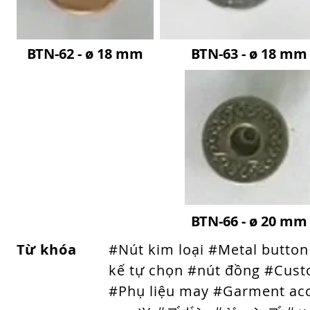
BTN-62 - ø 18 mm
BTN-63 - ø 18 mm
BTN-66 - ø 20 mm
Từ khóa
#Nút kim loại #Metal button
kế tự chọn #nút đồng #Cust
#Phụ liệu may #Garmen