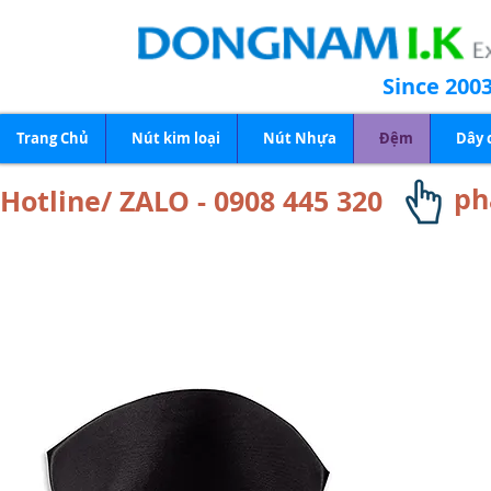
Since 200
Trang Chủ
Nút kim loại
Nút Nhựa
Đệm
Dây 
ph
Hotline/ ZALO - 0908 445 320