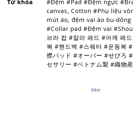
Từ khóa
#Đệm #Pad #Đệm ngực #Bra c
canvas, Cotton #Phụ liệu v
mút áo, đệm vai áo bu-dông 
#Collar pad #Đệm vai #Shou
브라 컵 #칼라 패드 #어깨 패드
복 #핸드백 #스웨터 #운동복 
襟パッド #オーバー #せびろ 
セサリー #ベトナム製 #織物産業 #បន្ទ
Trang Chủ
Nút kim loại
Nút Nhựa
Đệm
Dây các loại
Địa chỉ
Đi
G 29 Khu Dân Cư Tân Quy Đông
090
- Phường Tân Hưng - TP HCM