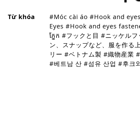
Từ khóa
#Móc cài áo #Hook and eye
Eyes #Hook and eyes fasten
ភ្នែក #フックと目 #ニッケ
ン、スナップなど、服を作る上
リー #ベトナム製 #織物産業 #
#베트남 산 #섬유 산업
#후크와
Trang Chủ
Nút kim loại
Nút Nhựa
Đệm
Dây các loại
Địa chỉ
Đi
G 29 Khu Dân Cư Tân Quy Đông
090
- Phường Tân Hưng - TP HCM