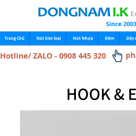
Since 200
Trang Chủ
Nút kim loại
Nút Nhựa
Đệm
Dây 
ph
Hotline/ ZALO - 0908 445 320
HOOK & E